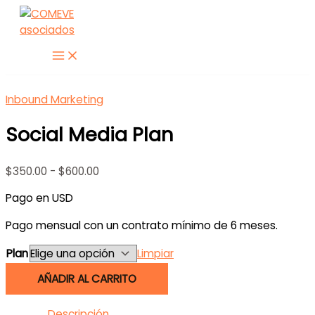
Ir
al
contenido
Inbound Marketing
Social Media Plan
Rango
$
350.00
-
$
600.00
de
Pago en USD
precios:
desde
Pago mensual con un contrato mínimo de 6 meses.
$350.00
hasta
Plan
Limpiar
$600.00
Social
AÑADIR AL CARRITO
Media
Plan
Descripción