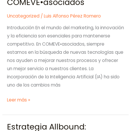
COMEVE•asociados
automatización
del
Uncategorized
/
Luis Alfonso Pérez Romero
marketing,
campañas
Introducción En el mundo del marketing, la innovación
publicitarias
y la eficiencia son esenciales para mantenerse
efectivas
competitivo. En COMEVE•asociados, siempre
y
estamos en la búsqueda de nuevas tecnologías que
análisis
nos ayuden a mejorar nuestros procesos y ofrecer
rápido
un mejor servicio a nuestros clientes. La
de
incorporación de la Inteligencia Artificial (IA) ha sido
datos
uno de los cambios más
Cómo
Leer más »
la
IA
Estrategia Allbound:
se