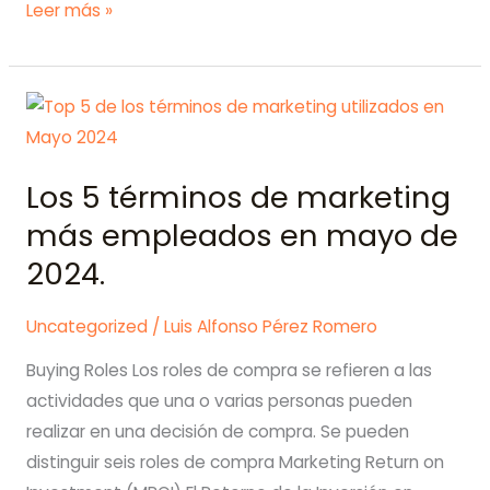
Dale
Leer más »
alas
a
tus
publicaciones
en
Los 5 términos de marketing
LinkedIn:
Estrategias
más empleados en mayo de
infalibles
2024.
para
triunfar
Uncategorized
/
Luis Alfonso Pérez Romero
en
Buying Roles Los roles de compra se refieren a las
la
actividades que una o varias personas pueden
red
realizar en una decisión de compra. Se pueden
social
distinguir seis roles de compra Marketing Return on
profesional