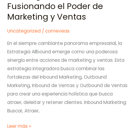
ha
Fusionando el Poder de
convertido
Marketing y Ventas
en
un
Uncategorized
/
comeveas
asistente
En el siempre cambiante panorama empresarial, la
muy
Estrategia Allbound emerge como una poderosa
eficiente
sinergia entre acciones de marketing y ventas. Esta
en
estrategia integradora busca combinar las
COMEVE•asociados
fortalezas del Inbound Marketing, Outbound
Marketing, Inbound de Ventas y Outbound de Ventas
para crear una experiencia holística que busca
atraer, deleitar y retener clientes. Inbound Marketing:
Buscar, Atraer,
Estrategia
Leer más »
Allbound: