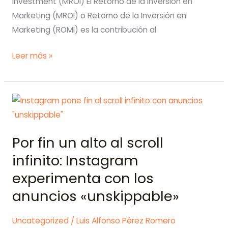
Investment (MROI) El Retorno de la Inversión en
Marketing (MROI) o Retorno de la Inversión en
Marketing (ROMI) es la contribución al
Los
Leer más »
5
términos
de
marketing
más
Por fin un alto al scroll
empleados
en
infinito: Instagram
mayo
experimenta con los
de
anuncios «unskippable»
2024.
Uncategorized
/
Luis Alfonso Pérez Romero