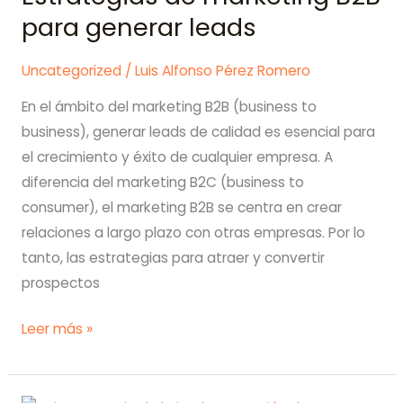
Instagram
para generar leads
experimenta
con
Uncategorized
/
Luis Alfonso Pérez Romero
los
En el ámbito del marketing B2B (business to
anuncios
business), generar leads de calidad es esencial para
«unskippable»
el crecimiento y éxito de cualquier empresa. A
diferencia del marketing B2C (business to
consumer), el marketing B2B se centra en crear
relaciones a largo plazo con otras empresas. Por lo
tanto, las estrategias para atraer y convertir
prospectos
Estrategias
Leer más »
de
marketing