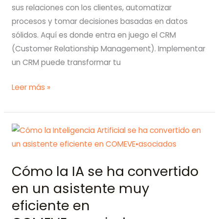
sus relaciones con los clientes, automatizar
procesos y tomar decisiones basadas en datos
sólidos. Aquí es donde entra en juego el CRM
(Customer Relationship Management). Implementar
un CRM puede transformar tu
La
Leer más »
importancia
de
la
implementación
de
Cómo la IA se ha convertido
un
CRM
en un asistente muy
en
eficiente en
la